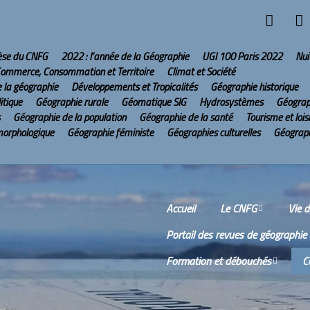
hèse du CNFG
2022 : l’année de la Géographie
UGI 100 Paris 2022
Nui
ommerce, Consommation et Territoire
Climat et Société
e la géographie
Développements et Tropicalités
Géographie historique
itique
Géographie rurale
Géomatique SIG
Hydrosystèmes
Géograp
Géographie de la population
Géographie de la santé
Tourisme et lois
morphologique
Géographie féministe
Géographies culturelles
Géograph
Accueil
Le CNFG
Vie 
Portail des revues de géographie
Le CNFG sur Internet
Comm
Formation et débouchés
C
Conseil scientifique
Comp
réun
Wikis
O
Scien
Bureau