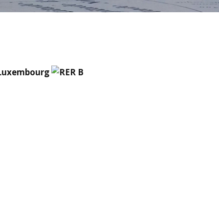
tes-rendus de
UGI 100 Paris 2022
semblée Générale
NFG
Nuits de la Géographie
2020
es comptes-rendus
NFG
Prochains évènements
 Luxembourg
 de thèse du CNFG
Tristes évènements
du livre
ms binationaux
ves des lettres
G