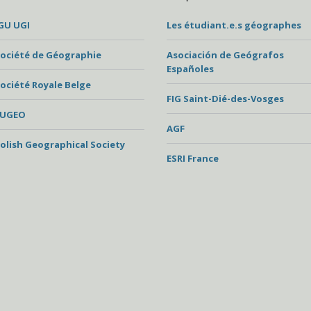
GU UGI
Les étudiant.e.s géographes
ociété de Géographie
Asociación de Geógrafos
Españoles
ociété Royale Belge
FIG Saint-Dié-des-Vosges
EUGEO
AGF
olish Geographical Society
ESRI France