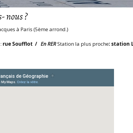
Mobilités internationales
Comp
Statuts
l’As
- nous ?
du C
Recherche et débouchés
Droits d’accès CNIL
acques à Paris (5ème arrond.)
Autr
Charte internationale de
du C
l’Education géographique
e:
rue Soufflot /
En RER
Station la plus proche
:
station
Prix
Prix 
Foru
Archi
CNF