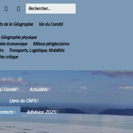
ts de la Géographie
Vie du Comité
Géographie physique
hie économique
Milieux périglaciaires
irs
Transports, Logistique, Mobilités
ie critique
du Comité
Actualités
Liens du CNFG
issions
Olympiades Nationales
de Géographie
ontacts
Adhésion 2025
Nos partenaires
tes-rendus des
ions du Conseil
2022 : l’année de la
ù sommes-nous ?
Services aux adhérents
tifique
Géographie