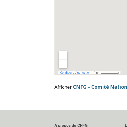
Afficher
CNFG – Comité Nation
A propos du CNFG
L