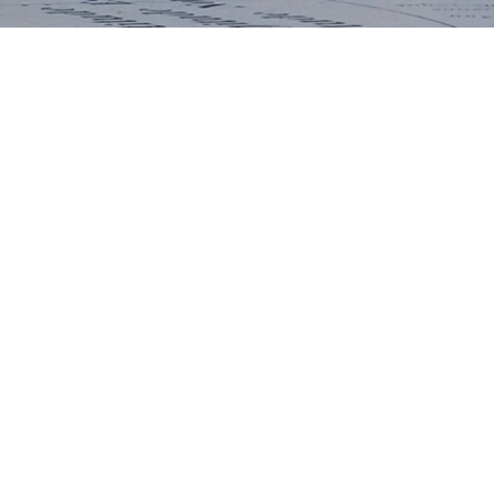
tes-rendus de
UGI 100 Paris 2022
semblée Générale
NFG
Nuits de la Géographie
2020
es comptes-rendus
NFG
Prochains évènements
 de thèse du CNFG
Tristes évènements
du livre
ms binationaux
ves des lettres
G