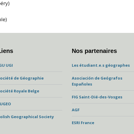
éry)
le)
Liens
Nos partenaires
GU UGI
Les étudiant.e.s géographes
ociété de Géographie
Asociación de Geógrafos
Españoles
ociété Royale Belge
FIG Saint-Dié-des-Vosges
EUGEO
AGF
olish Geographical Society
ESRI France