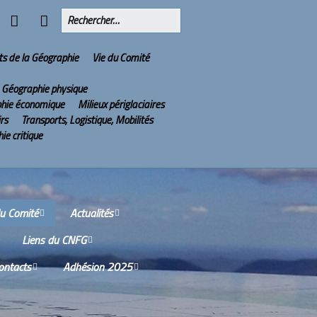
ts de la Géographie
Vie du Comité
Géographie physique
hie économique
Milieux périglaciaires
irs
Transports, Logistique, Mobilités
ie critique
du Comité
Actualités
Liens du CNFG
issions
Olympiades Nationales
de Géographie
ontacts
Adhésion 2025
Nos partenaires
tes-rendus des
ions du Conseil
2022 : l’année de la
ù sommes-nous ?
Services aux adhérents
tifique
Géographie