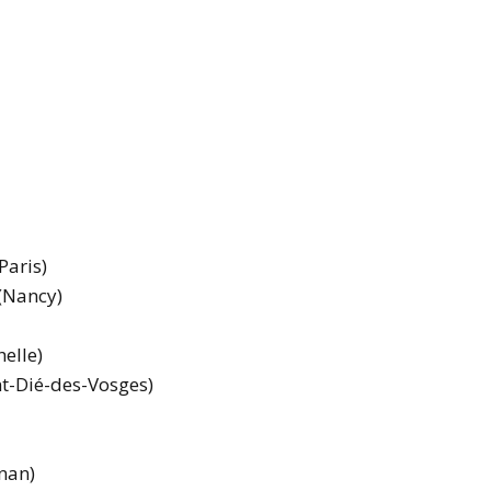
Paris)
(Nancy)
elle)
nt-Dié-des-Vosges)
nan)