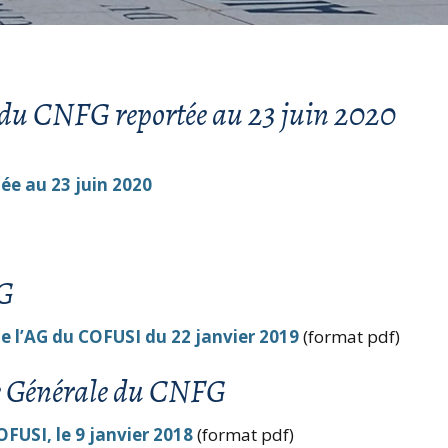
Mobilités internationales
Comp
Statuts
l’As
du C
Recherche et débouchés
Droits d’accès CNIL
Autr
 du CNFG reportée au 23 juin 2020
Charte internationale de
du C
l’Education géographique
Prix
ée au 23 juin 2020
Prix 
Foru
FG
Archi
CNF
e l’AG du COFUSI du 22 janvier 2019
(format pdf)
ée Générale du CNFG
OFUSI, le
9 janvier 2018
(format pdf)