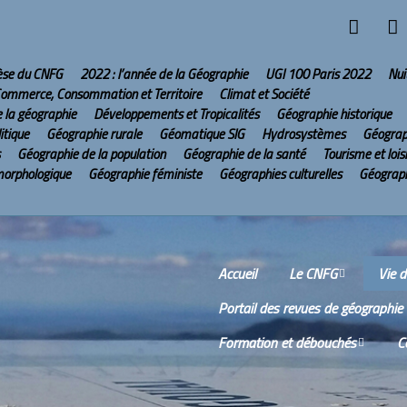
hèse du CNFG
2022 : l’année de la Géographie
UGI 100 Paris 2022
Nui
ommerce, Consommation et Territoire
Climat et Société
e la géographie
Développements et Tropicalités
Géographie historique
itique
Géographie rurale
Géomatique SIG
Hydrosystèmes
Géograp
Géographie de la population
Géographie de la santé
Tourisme et lois
morphologique
Géographie féministe
Géographies culturelles
Géograph
Accueil
Le CNFG
Vie 
Portail des revues de géographie
Le CNFG sur Internet
Comm
Formation et débouchés
C
Conseil scientifique
Comp
réun
Wikis
O
Scien
Bureau