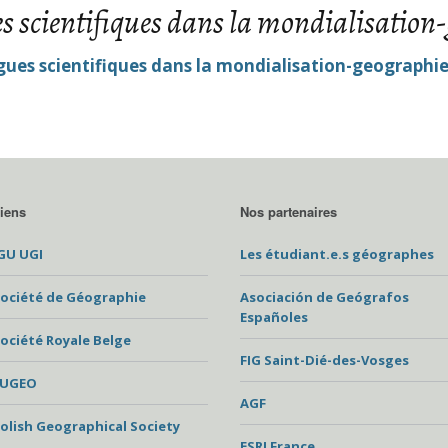
es scientifiques dans la mondialisation
Mobilités internationales
Comp
Statuts
l’As
du C
Recherche et débouchés
ngues scientifiques dans la mondialisation-geographi
Droits d’accès CNIL
Autr
Charte internationale de
du C
l’Education géographique
Prix
Prix 
iens
Nos partenaires
GU UGI
Les étudiant.e.s géographes
Foru
ociété de Géographie
Asociación de Geógrafos
Archi
Españoles
CNF
ociété Royale Belge
FIG Saint-Dié-des-Vosges
EUGEO
AGF
olish Geographical Society
ESRI France