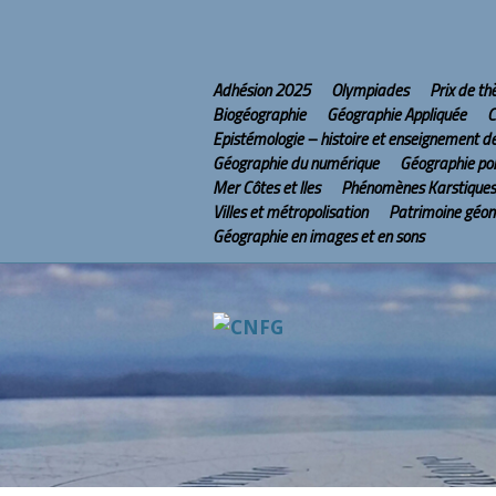
Adhésion 2025
Olympiades
Prix de t
Biogéographie
Géographie Appliquée
C
Epistémologie – histoire et enseignement d
Géographie du numérique
Géographie pol
Mer Côtes et Iles
Phénomènes Karstiques
Villes et métropolisation
Patrimoine géo
Géographie en images et en sons