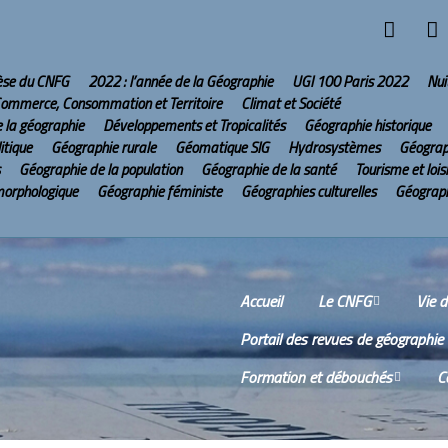
hèse du CNFG
2022 : l’année de la Géographie
UGI 100 Paris 2022
Nui
ommerce, Consommation et Territoire
Climat et Société
e la géographie
Développements et Tropicalités
Géographie historique
itique
Géographie rurale
Géomatique SIG
Hydrosystèmes
Géograp
Géographie de la population
Géographie de la santé
Tourisme et lois
morphologique
Géographie féministe
Géographies culturelles
Géograph
Accueil
Le CNFG
Vie 
Portail des revues de géographie
Le CNFG sur Internet
Comm
Formation et débouchés
C
Conseil scientifique
Comp
réun
Wikis
O
Scien
Bureau