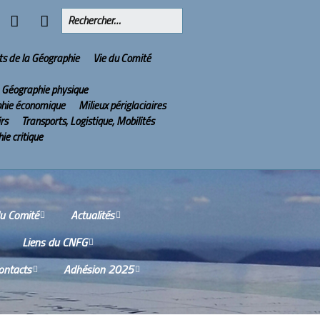
ts de la Géographie
Vie du Comité
Géographie physique
hie économique
Milieux périglaciaires
irs
Transports, Logistique, Mobilités
ie critique
du Comité
Actualités
Liens du CNFG
issions
Olympiades Nationales
de Géographie
ontacts
Adhésion 2025
Nos partenaires
tes-rendus des
ions du Conseil
2022 : l’année de la
ù sommes-nous ?
Services aux adhérents
tifique
Géographie